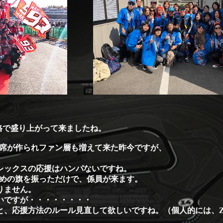
 昇格で盛り上がって来ましたね。
援席が作られファン層も増えて来た昨今ですが、
レックスの応援はハンパないですね。
きめの旗を振っただけで、係員が来ます。
りません。
いですが・・・・・・・・
と、応援方法のルール見直して欲しいですね。（個人的には、