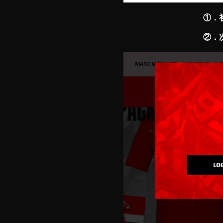
①．初めにペ
②．次