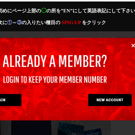
〇
ージ上部の
の所を”EN”にして英語表記にして下さ
に
①
～
③
の入りたい種目の
SING UP
をクリック